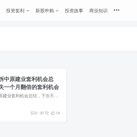
投资套利
新股申购
投资故事
商业知识
拆中原建业套利机会总
失一个月翻倍的套利机会
关于建业地产分拆中原建业套利机会总结，下次不要错失一个月翻倍的套利机会 13日建业地产开盘跌50%，于是火门简单看了看，原来今天5.13日是分拆中原建业除权，下跌只是除权后的重新定价，建业地...
0
72
14