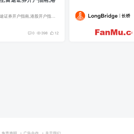
富途证券开户教程,富途证券开户指南,港股开户指南 1 . 开户准备 开户前，要准备好4个工具：a.手机号码（需要接收短信验证码）b.国内二代身份证c.国内银行开户的同名借记卡（任意一个大陆银行的...
0
398
12
免责声明
广告合作
关于我们