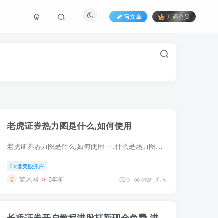
写文章
开通会员
老虎证券热力图是什么,如何使用
老虎证券热力图是什么,如何使用 一.什么是热力图？ 热力图是将整个市场的全局数据进行图形化展示，按照色块的面积大小和颜色深浅来表达各个行业的市值和涨跌幅。 二.如何使用？ 1.看颜色 根据软...
港美股开户
繁木网
5年前
0
282
5
长桥证券开户教程港股打新现金免费-港