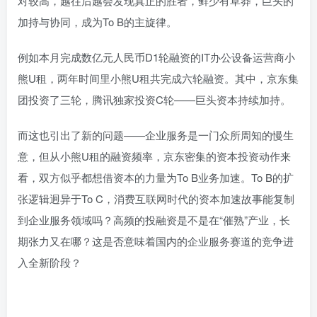
对较高，越往后越会发现真正的胜者，鲜少有草莽，巨头的
加持与协同，成为To B的主旋律。
例如本月完成数亿元人民币D1轮融资的IT办公设备运营商小
熊U租，两年时间里小熊U租共完成六轮融资。其中，京东集
团投资了三轮，腾讯独家投资C轮——巨头资本持续加持。
而这也引出了新的问题——企业服务是一门众所周知的慢生
意，但从小熊U租的融资频率，京东密集的资本投资动作来
看，双方似乎都想借资本的力量为To B业务加速。To B的扩
张逻辑迥异于To C，消费互联网时代的资本加速故事能复制
到企业服务领域吗？高频的投融资是不是在“催熟”产业，长
期张力又在哪？这是否意味着国内的企业服务赛道的竞争进
入全新阶段？