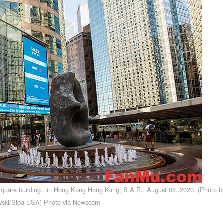
are building., in Hong Kong Hong Kong, S.A.R., August 08, 2020. (Photo b
ski/Sipa USA) Photo via Newscom