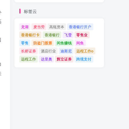
标签云
外
高
龙湖
麦当劳
高瓴资本
香港银行开户
香港银行卡
香港银行
飞雪
零售业
国
零售
防盗门股票
闲鱼赚钱
闲鱼
长桥证券
酒店行业
迪斯尼
远程工作o
远程工作
达里奥
辉立证券
跨境支付
力
关