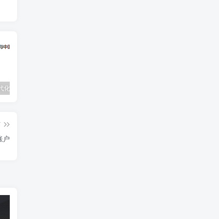
文明、现代化、价值投资与中国PDF下载,李录价值投资电子书下载
什么是可转换可赎回优先股公允价值变动
SEME 万事达 (MasterCard) 虚拟信用卡跨境支付银行卡申请教程
篇
账户