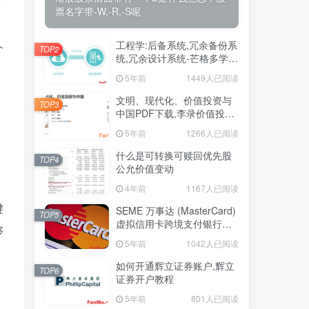
开
票名字带-W,-R,-S呢
工程学:后备系统,冗余备份系
个
TOP2
统,冗余设计系统-芒格多学科
思维模型
5年前
1449人已阅读
、
文明、现代化、价值投资与
TOP3
中国PDF下载,李录价值投资
电子书下载
5年前
1266人已阅读
什么是可转换可赎回优先股
TOP4
公允价值变动
4年前
1167人已阅读
键
SEME 万事达 (MasterCard)
TOP5
虚拟信用卡跨境支付银行卡
够
申请教程
5年前
1042人已阅读
如何开通辉立证券账户,辉立
TOP6
证券开户教程
5年前
801人已阅读