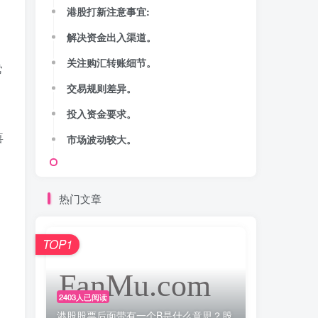
港股打新注意事宜:
解决资金出入渠道。
关注购汇转账细节。
常
交易规则差异。
投入资金要求。
喜
市场波动较大。
热门文章
TOP1
2403人已阅读
港股股票后面带有一个B是什么意思？股