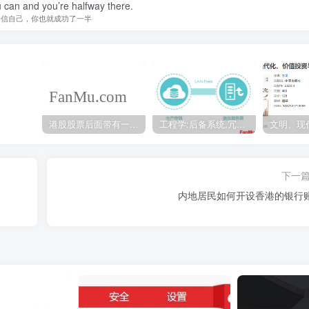
 can and you’re halfway there.
相信自己，你也就成功了一半
港股股票后面带有一个B是什么意思？股票名字带-W,-R,-S呢
工程学:后备系统,冗余备份系统,冗余设计系统-芒格多学科思维模型
下一
内地居民如何开设香港的银行