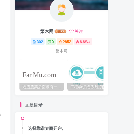
繁木网
关注
302
0
2852
6.6W+
繁木网
港股股票后面带有一个B是什么意思？股票名字带-W,-R,-S呢
工程学:后备系统,冗余备份系统,冗余设计系统-芒格多学科思维模型
文章目录
y
选择靠谱券商开户。