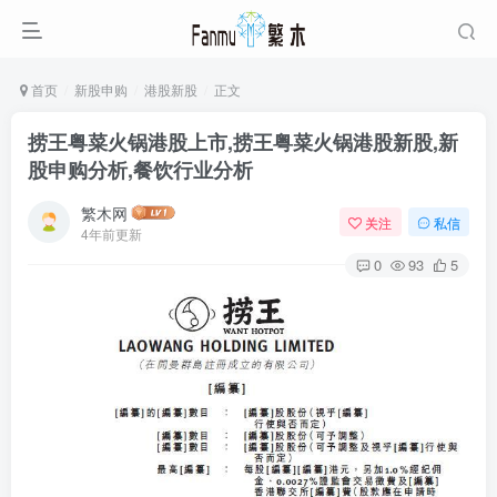
首页
新股申购
港股新股
正文
捞王粤菜火锅港股上市,捞王粤菜火锅港股新股,新
股申购分析,餐饮行业分析
繁木网
关注
私信
4年前更新
0
93
5