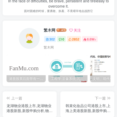
In the face of difficulties, be brave, persistent and tirelessly to
overcome it.
面对困难的时候，要勇敢、执着、不畏艰辛地去战胜它
繁木网
关注
302
0
2852
6.6W+
繁木网
港股股票后面带有一个B是什么意思？股票名字带-W,-R,-S呢
工程学:后备系统,冗余备份系统,冗余设计系统-芒格多学科思维模型
上一篇
下一篇
龙湖物业港股上市,龙湖物业
韩束化妆品公司港股上市,上
港股新股,新股申购分析,物业
海上美港股新股,新股申购分
行业分析
析,美妆行业分析