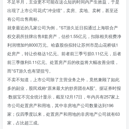
不足半月，主业更不可能在这么短的时间内产生效益，于是
出现了上市公司花式“冲业绩”，卖房、卖地、卖树，甚至还
有公司出售商标。
就拿最近的几家公司为例，*ST游久近日拟通过上海联合产
权交易所挂牌出售8套房产，估价1.55亿元，扣除相关税费净
利润增加约8000万元。哈森股份拟转让苏州市昆山花桥镇1
处房产，转让价格达1亿元。前者前三季亏损0.11亿元，后者
前三季微利0.11亿元。处置房产后的收益将大幅改善业绩，
而*ST游久也有望扭亏。
不卖不知道，上市公司除了主营业务之外，竟然兼顾了如此
多的副业，股民戏称“原来最大的炒房团在A股”。据证券时报
·数据宝不完全统计显示，截至12月17日，年内共有257家上
市公司处置房产和用地，其中非房地产公司数量达到196
家；仅四季度以来，处置房产和用地的非房地产公司就有63
家，占比超三成。