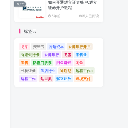
如何开通辉立证券账户,辉立
TOP6
证券开户教程
5年前
805人已阅读
标签云
龙湖
麦当劳
高瓴资本
香港银行开户
香港银行卡
香港银行
飞雪
零售业
零售
防盗门股票
闲鱼赚钱
闲鱼
长桥证券
酒店行业
迪斯尼
远程工作o
远程工作
达里奥
辉立证券
跨境支付