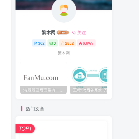
繁木网
关注
302
0
2852
6.6W+
繁木网
港股股票后面带有一个B是什么意思？股票名字带-W,-R,-S呢
工程学:后备系统,冗余备份系统,冗余设计系统-芒格多学科思维模型
热门文章
TOP1