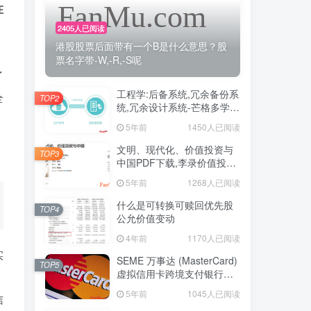
在
2405人已阅读
港股股票后面带有一个B是什么意思？股
票名字带-W,-R,-S呢
了
工程学:后备系统,冗余备份系
全
TOP2
统,冗余设计系统-芒格多学科
思维模型
5年前
1450人已阅读
文明、现代化、价值投资与
TOP3
中国PDF下载,李录价值投资
电子书下载
5年前
1268人已阅读
什么是可转换可赎回优先股
TOP4
公允价值变动
4年前
1170人已阅读
实
SEME 万事达 (MasterCard)
TOP5
虚拟信用卡跨境支付银行卡
，
申请教程
5年前
1045人已阅读
信