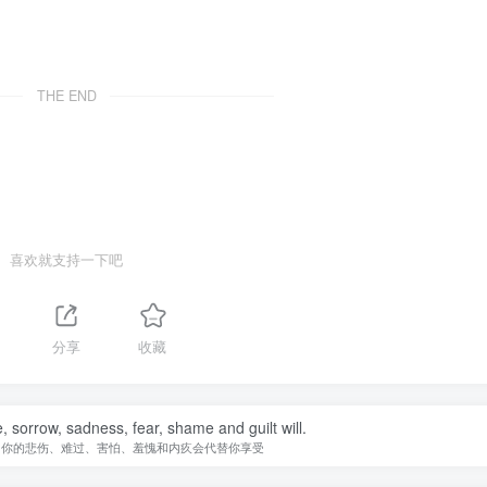
THE END
喜欢就支持一下吧
1
分享
收藏
fe, sorrow, sadness, fear, shame and guilt will.
，你的悲伤、难过、害怕、羞愧和内疚会代替你享受