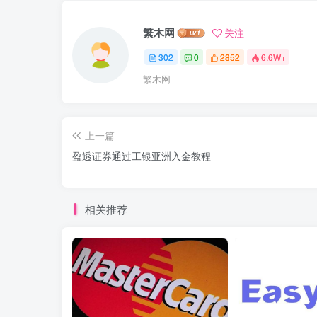
繁木网
关注
302
0
2852
6.6W+
繁木网
上一篇
盈透证券通过工银亚洲入金教程
相关推荐