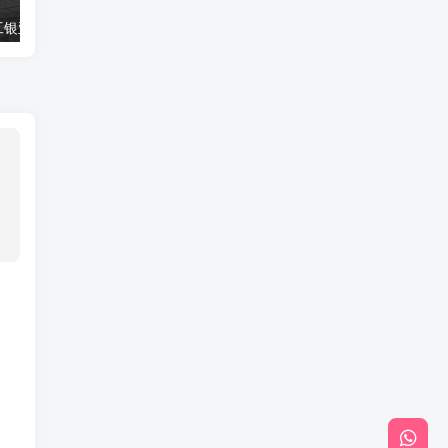
工银亚洲入金教程
TransferWise是什么, TransferWise开户注册教程,可用于港美股入金及 PayPal 提现(详细版)