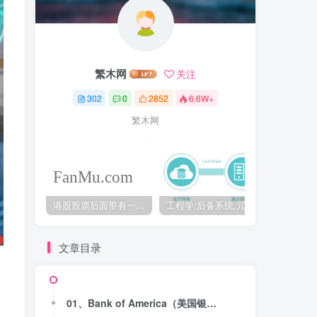
繁木网
关注
302
0
2852
6.6W+
繁木网
港股股票后面带有一个B是什么意思？股票名字带-W,-R,-S呢
工程学:后备系统,冗余备份系统,冗余设计系统-芒格多学科思维模型
文章目录
01、Bank of America（美国银行）