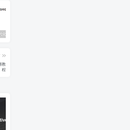
文明、现代化、价值投资与中国PDF下载,李录价值投资电子书下载
什么是可转换可赎回优先股公允价值变动
SEME 万事达 (MasterCard) 虚拟信用卡跨境支付银行卡申请教程
篇
洲教
程