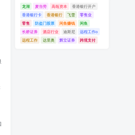
龙湖
麦当劳
高瓴资本
香港银行开户
香港银行卡
香港银行
飞雪
零售业
零售
防盗门股票
闲鱼赚钱
闲鱼
长桥证券
酒店行业
迪斯尼
远程工作o
远程工作
达里奥
辉立证券
跨境支付
银
是
国