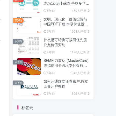
统,冗余设计系统-芒格多学科
思维模型
5年前
1450人已阅读
文明、现代化、价值投资与
对
TOP3
中国PDF下载,李录价值投资
电子书下载
5年前
1268人已阅读
什么是可转换可赎回优先股
再
TOP4
公允价值变动
，
4年前
1170人已阅读
SEME 万事达 (MasterCard)
TOP5
虚拟信用卡跨境支付银行卡
申请教程
5年前
1045人已阅读
如何开通辉立证券账户,辉立
TOP6
证券开户教程
5年前
806人已阅读
标签云