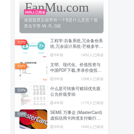
2405人已阅读
港股股票后面带有一个B是什么意思？股
票名字带-W,-R,-S呢
工程学:后备系统,冗余备份系
TOP2
统,冗余设计系统-芒格多学科
思维模型
5年前
1450人已阅读
文明、现代化、价值投资与
TOP3
中国PDF下载,李录价值投资
电子书下载
5年前
1268人已阅读
什么是可转换可赎回优先股
TOP4
公允价值变动
4年前
1170人已阅读
SEME 万事达 (MasterCard)
TOP5
虚拟信用卡跨境支付银行卡
申请教程
5年前
1045人已阅读