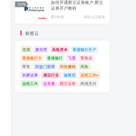
如何开通辉立证券账户,辉立
TOP6
证券开户教程
5年前
805人已阅读
标签云
龙湖
麦当劳
高瓴资本
香港银行开户
香港银行卡
香港银行
飞雪
零售业
零售
防盗门股票
闲鱼赚钱
闲鱼
长桥证券
酒店行业
迪斯尼
远程工作o
远程工作
达里奥
辉立证券
跨境支付