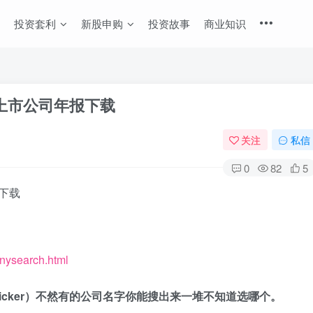
投资套利
新股申购
投资故事
商业知识
上市公司年报下载
关注
私信
0
82
5
下载
nysearch.html
码（ticker）不然有的公司名字你能搜出来一堆不知道选哪个。