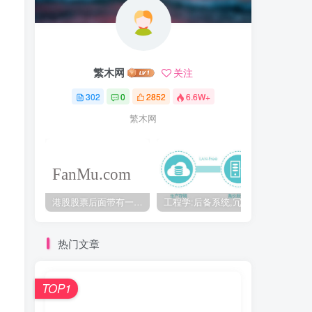
繁木网
关注
302
0
2852
6.6W+
繁木网
港股股票后面带有一个B是什么意思？股票名字带-W,-R,-S呢
工程学:后备系统,冗余备份系统,冗余设计系统-芒格多学科思维模型
热门文章
TOP1