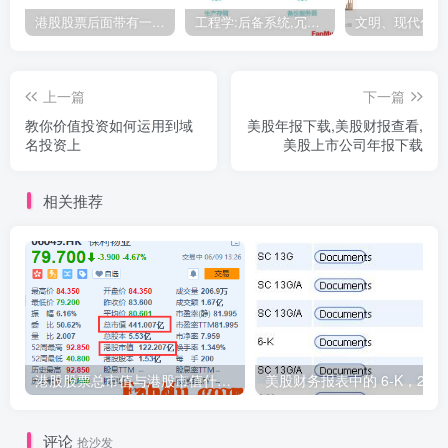
港股股票后面带有一个B是什么意思？股票名字带-W,-R,-S呢
工程学:后备系统,冗余备份系统,冗余设计系统-芒格多学科思维模型
上一篇
下一篇
教你价值投资如何运用到域
美股年报下载,美股财报查看,
名投资上
美股上市公司年报下载
相关推荐
港股股票总市值与港股市值什么区别？估值时以总市值为准还是港股市值为准？
美股财
评论
抢沙发