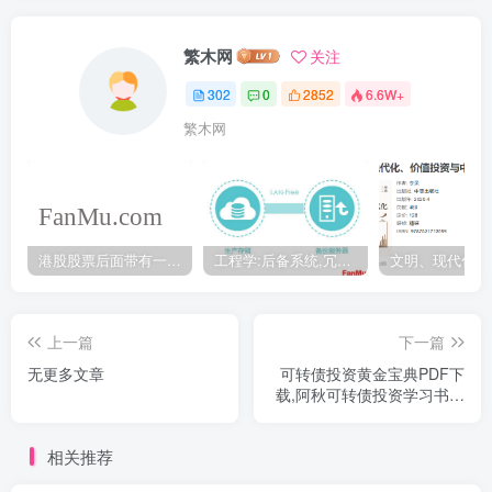
繁木网
关注
302
0
2852
6.6W+
繁木网
港股股票后面带有一个B是什么意思？股票名字带-W,-R,-S呢
工程学:后备系统,冗余备份系统,冗余设计系统-芒格多学科思维模型
上一篇
下一篇
无更多文章
可转债投资黄金宝典PDF下
载,阿秋可转债投资学习书籍
下载
相关推荐