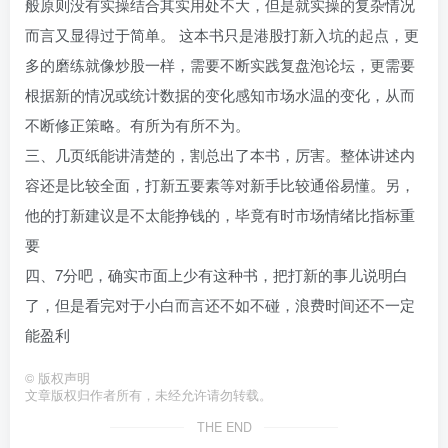
般原则没有实操结合其实用处不大，但是就实操的复杂情况
而言又显得过于简单。 这本书只是港股打新入坑的起点，更
多的磨练就像炒股一样，需要不断实践复盘泡论坛，更需要
根据新的情况或统计数据的变化感知市场水温的变化，从而
不断修正策略。有所为有所不为。
三、几页纸能讲清楚的，割总出了本书，厉害。整体讲述内
容还是比较全面，打新五要素等对新手比较通俗易懂。另，
他的打新建议是不太能挣钱的，毕竟有时市场情绪比指标重
要
四、7分吧，确实市面上少有这种书，把打新的事儿说明白
了，但是看完对于小白而言还不如不碰，浪费时间还不一定
能盈利
©
版权声明
文章版权归作者所有，未经允许请勿转载。
THE END