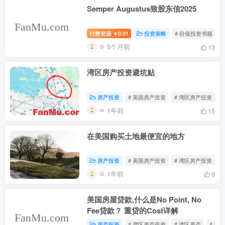
Semper Augustus致股东信2025
付费资源
0.01
投资策略
# 价值投资书籍
￥
5个月前
13
湾区房产投资避坑贴
房产投资
# 美国房产投资
# 湾区房产投资
1年前
15
在美国购买土地最便宜的地方
房产投资
# 美国房产投资
# 湾区房产投资
#
1年前
8
美国房屋贷款,什么是No Point, No
Fee贷款？ 重贷的Cost详解
房产投资
# 湾区房产投资
# 湾区房产
# 湾