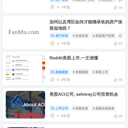
1年前
14
加州以及湾区如何才能继承爸妈房产保
留低地税？
房产投资
# 价值投资
# 美国房产投资
# 湾
1年前
13
Reddit美股上市,一文读懂
美股新股
# 美股新股
# 美股上市
2年前
15
美股ACI公司, safeway公司投资机会
上市公司
# 美股投资
# 美股价值投资
2年前
10