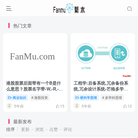
热门文章
港股股票后面带有一个B是什
工程学:后备系统,冗余备份系
么意思？股票名字带-W,-R,-S
统,冗余设计系统-芒格多学科
呢
思维模型
商业知识
# 港股投资
硬科学思维
# 多学科思维
5年前
5年前
15
12
最新发布
排序
更新
浏览
点赞
评论