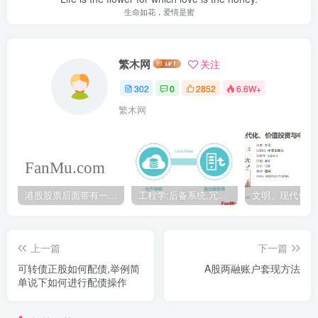
生命如花，爱情是蜜
繁木网
关注
302
0
2852
6.6W+
繁木网
港股股票后面带有一个B是什么意思？股票名字带-W,-R,-S呢
工程学:后备系统,冗余备份系统,冗余设计系统-芒格多学科思维模型
上一篇
下一篇
可转债正股如何配债,举例简
A股两融账户套现方法
单说下如何进行配债操作