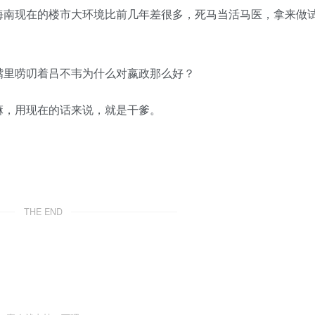
海南现在的楼市大环境比前几年差很多，死马当活马医，拿来做
嘴里唠叨着吕不韦为什么对嬴政那么好？
嘛，用现在的话来说，就是干爹。
THE END