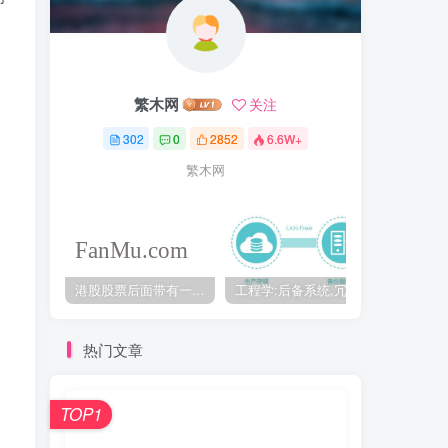
繁木网
关注
302
0
2852
6.6W+
繁木网
港股股票后面带有一个B是什么意思？股票名字带-W,-R,-S呢
工程学:后备系统,冗余备份系统,冗余设计系统-芒格多学科思维模型
热门文章
TOP1