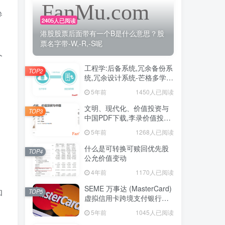
参
2405人已阅读
港股股票后面带有一个B是什么意思？股
票名字带-W,-R,-S呢
个
工程学:后备系统,冗余备份系
TOP2
统,冗余设计系统-芒格多学科
思维模型
5年前
1450人已阅读
，
文明、现代化、价值投资与
TOP3
中国PDF下载,李录价值投资
电子书下载
5年前
1268人已阅读
什么是可转换可赎回优先股
TOP4
公允价值变动
4年前
1170人已阅读
SEME 万事达 (MasterCard)
和
TOP5
虚拟信用卡跨境支付银行卡
申请教程
5年前
1045人已阅读