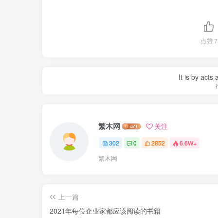
点赞
7
It is by acts
繁木网
关注
302
0
2852
6.6W+
繁木网
上一篇
2021年每位企业家都应该阅读的书籍