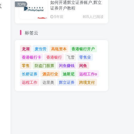
如何开通辉立证券账户,辉立
TOP6
试
证券开户教程
5年前
805人已阅读
标签云
龙湖
麦当劳
高瓴资本
香港银行开户
香港银行卡
香港银行
飞雪
零售业
零售
防盗门股票
闲鱼赚钱
闲鱼
长桥证券
酒店行业
迪斯尼
远程工作o
远程工作
达里奥
辉立证券
跨境支付