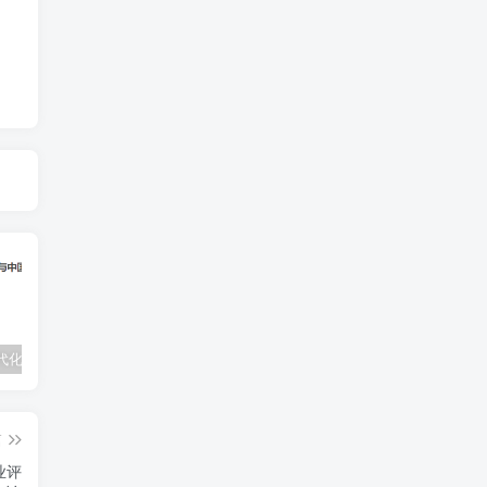
文明、现代化、价值投资与中国PDF下载,李录价值投资电子书下载
什么是可转换可赎回优先股公允价值变动
SEME 万事达 (MasterCard) 虚拟信用卡跨境支付银行卡申请教程
篇
业评